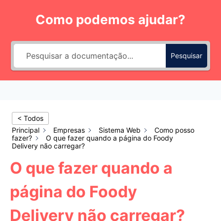
Pular
Como podemos ajudar?
para
o
Conteúdo
Pesquisar
< Todos
Principal
Empresas
Sistema Web
Como posso
fazer?
O que fazer quando a página do Foody
Delivery não carregar?
O que fazer quando a
página do Foody
Delivery não carregar?