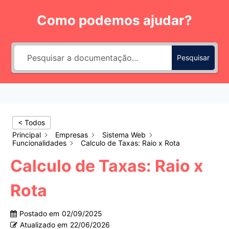
Pular
Como podemos ajudar?
para
o
Conteúdo
Pesquisar
< Todos
Principal
Empresas
Sistema Web
Funcionalidades
Calculo de Taxas: Raio x Rota
Calculo de Taxas: Raio x
Rota
Postado em
02/09/2025
Atualizado em
22/06/2026