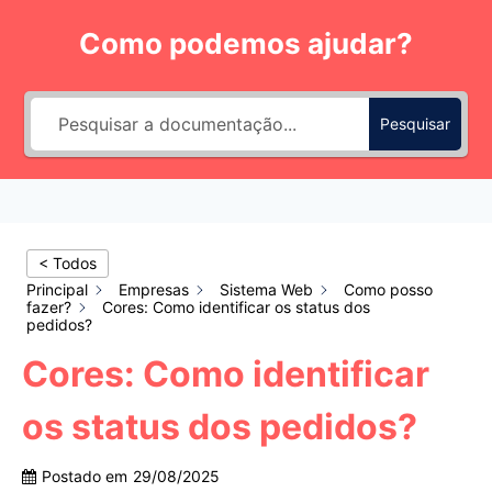
Pular
Como podemos ajudar?
para
o
Conteúdo
Pesquisar
< Todos
Principal
Empresas
Sistema Web
Como posso
fazer?
Cores: Como identificar os status dos
pedidos?
Cores: Como identificar
os status dos pedidos?
Postado em
29/08/2025