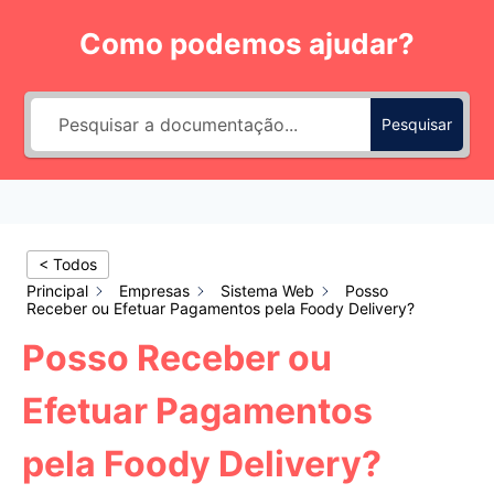
Pular
Como podemos ajudar?
para
o
Conteúdo
Pesquisar
< Todos
Principal
Empresas
Sistema Web
Posso
Receber ou Efetuar Pagamentos pela Foody Delivery?
Posso Receber ou
Efetuar Pagamentos
pela Foody Delivery?