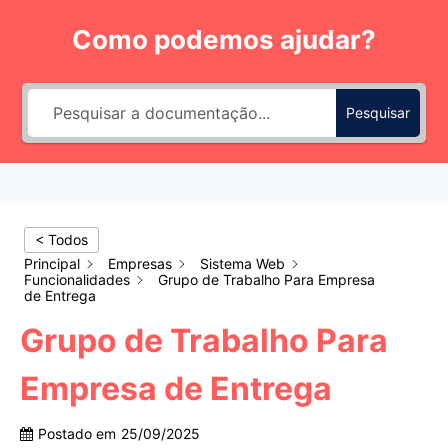
Pular
Como podemos ajudar?
para
o
Conteúdo
Pesquisar
< Todos
Principal
Empresas
Sistema Web
Funcionalidades
Grupo de Trabalho Para Empresa
de Entrega
Grupo de Trabalho Para
Empresa de Entrega
Postado em
25/09/2025