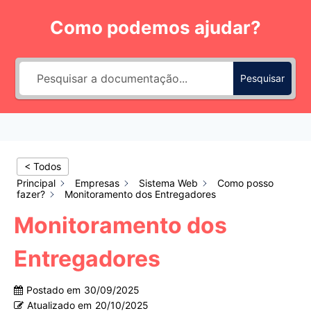
Pular
Como podemos ajudar?
para
o
Conteúdo
Pesquisar
< Todos
Principal
Empresas
Sistema Web
Como posso
fazer?
Monitoramento dos Entregadores
Monitoramento dos
Entregadores
Postado em
30/09/2025
Atualizado em
20/10/2025