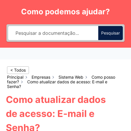
Pular
Como podemos ajudar?
para
o
Conteúdo
Pesquisar
< Todos
Principal
Empresas
Sistema Web
Como posso
fazer?
Como atualizar dados de acesso: E-mail e
Senha?
Como atualizar dados
de acesso: E-mail e
Senha?