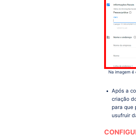
Na imagem é e
Após a co
criação d
para que 
usufruir 
CONFIGU