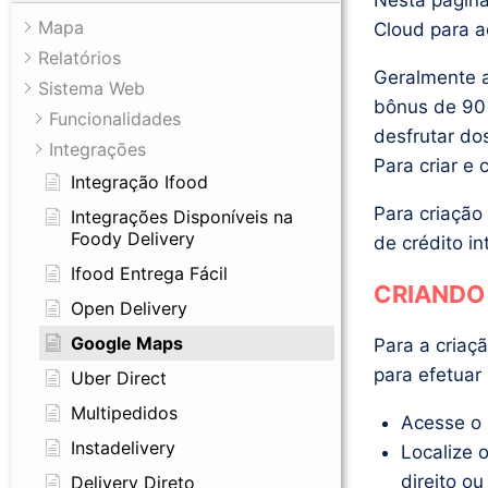
Nesta página
Mapa
Cloud para a
Relatórios
Geralmente a
Sistema Web
bônus de 90 
Funcionalidades
desfrutar dos
Integrações
Para criar e 
Integração Ifood
Para criação
Integrações Disponíveis na
Foody Delivery
de crédito in
Ifood Entrega Fácil
CRIANDO
Open Delivery
Google Maps
Para a criaç
para efetuar
Uber Direct
Multipedidos
Acesse o 
Instadelivery
Localize 
direito ou
Delivery Direto