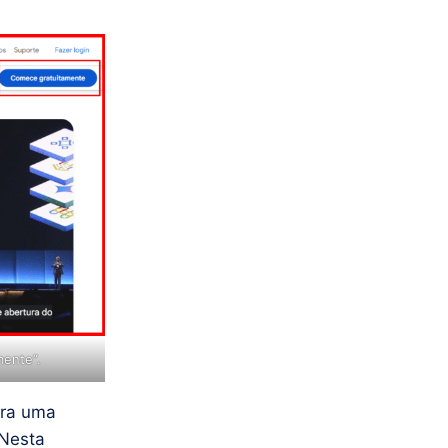
mente”.
ara uma
 Nesta