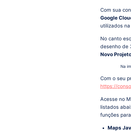
Com sua co
Google Clou
utilizados na
No canto esq
desenho de 3
Novo Projet
Na im
Com o seu pr
https://cons
Acesse no M
listados abai
funções para 
Maps Jav