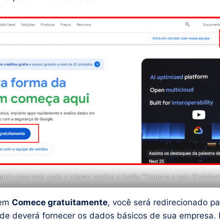
gem descreve onde o cliente localiza o botão “Comece a usar Gratuita
 em
Comece gratuitamente
, você será redirecionado p
de deverá fornecer os dados básicos de sua empresa.