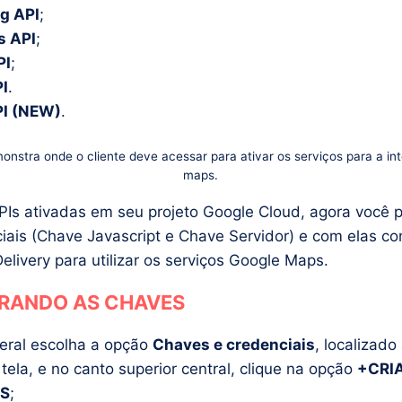
g API
;
s API
;
PI
;
PI
.
PI (NEW)
.
nstra onde o cliente deve acessar para ativar os serviços para a in
maps.
Is ativadas em seu projeto Google Cloud, agora você pr
iais (Chave Javascript e Chave Servidor) e com elas co
elivery para utilizar os serviços Google Maps.
RANDO AS CHAVES
eral escolha a opção
Chaves e credenciais
, localizado
tela, e no canto superior central, clique na opção
+CRI
IS
;