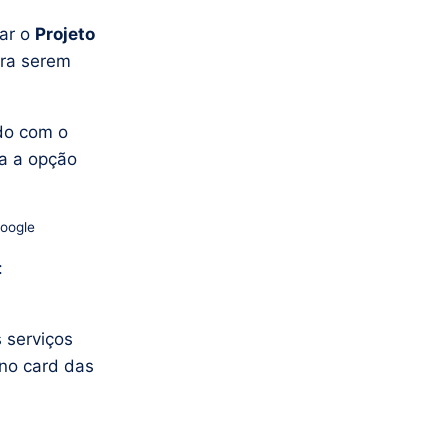
ar o
Projeto
ra serem
ado com o
ha a opção
Google
:
s serviços
no card das