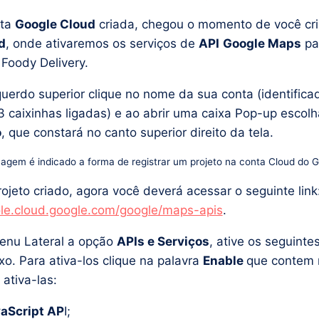
nta
Google Cloud
criada, chegou o momento de você cri
d
, onde ativaremos os serviços de
API
Google Maps
pa
 Foody Delivery.
uerdo superior clique no nome da sua conta (identific
 caixinhas ligadas) e ao abrir uma caixa Pop-up escol
o
, que constará no canto superior direito da tela.
agem é indicado a forma de registrar um projeto na conta Cloud do 
ojeto criado, agora você deverá acessar o seguinte link
ole.cloud.google.com/google/maps-apis
.
enu Lateral a opção
APIs e Serviços
, ative os seguinte
xo. Para ativa-los clique na palavra
Enable
que contem 
ativa-las:
aScript AP
I;