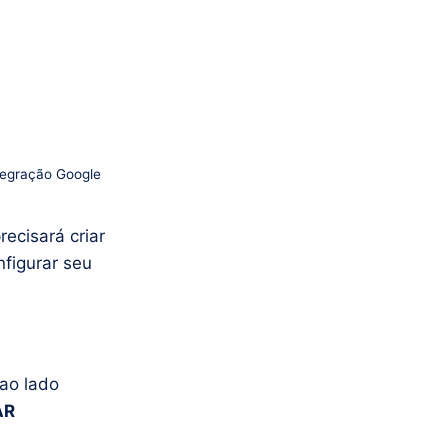
tegração Google
ecisará criar
nfigurar seu
 ao lado
AR