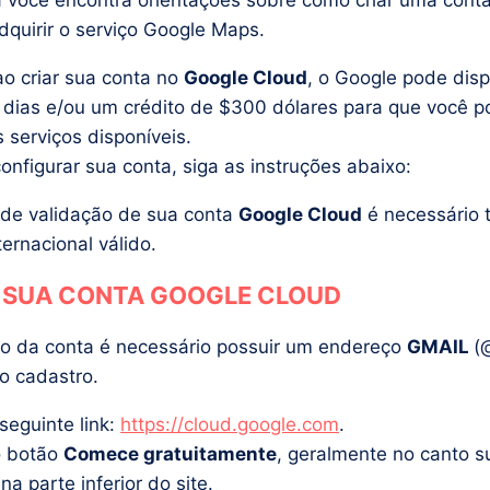
 você encontra orientações sobre como criar uma cont
dquirir o serviço Google Maps.
o criar sua conta no
Google Cloud
, o Google pode disp
dias e/ou um crédito de $300 dólares para que você p
 serviços disponíveis.
configurar sua conta, siga as instruções abaixo:
 de validação de sua conta
Google Cloud
é necessário 
ternacional válido.
 SUA CONTA GOOGLE CLOUD
ão da conta é necessário possuir um endereço
GMAIL
(
 o cadastro.
seguinte link:
https://cloud.google.com
.
o botão
Comece gratuitamente
, geralmente no canto s
 na parte inferior do site.