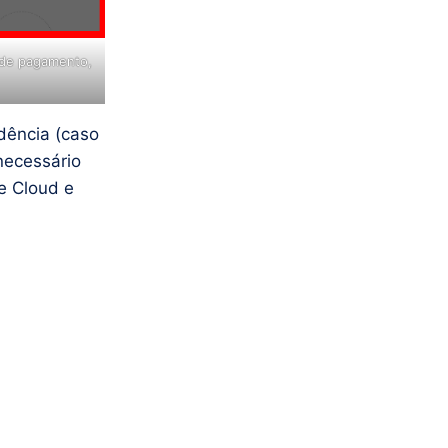
 de pagamento,
dência (caso
necessário
le Cloud e