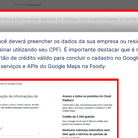
creve a forma como aparece os campos para preenchimento da forma
país e aceite dos termos e condições do site.
ocê deverá preencher os dados da sua empresa ou resi
sinar utilizando seu CPF). É importante destacar que é 
rtão de crédito válido para concluir o cadastro no Goog
os serviços e APIs do Google Maps na Foody.