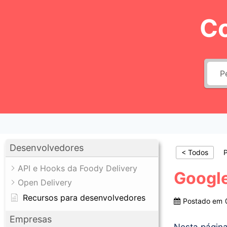
Pular
C
para
o
Conteúdo
Desenvolvedores
< Todos
P
API e Hooks da Foody Delivery
Googl
Open Delivery
Recursos para desenvolvedores
Postado em
Empresas