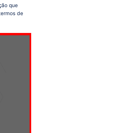
pção que
termos de