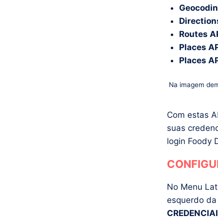
Geocodin
Direction
Routes A
Places A
Places A
Na imagem demo
Com estas AP
suas credenc
login Foody D
CONFIGU
No Menu Lat
esquerdo da 
CREDENCIA