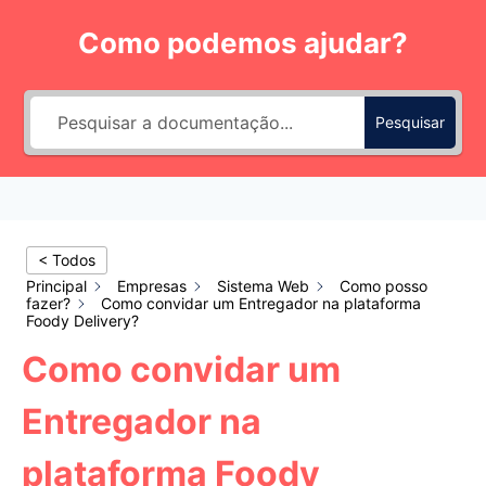
Pular
Como podemos ajudar?
para
o
Conteúdo
Pesquisar
< Todos
Principal
Empresas
Sistema Web
Como posso
fazer?
Como convidar um Entregador na plataforma
Foody Delivery?
Como convidar um
Entregador na
plataforma Foody