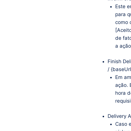
Este e
para q
como c
[Aceit
de fat
a ação
Finish Del
/ {baseUrl
Em amb
ação. 
hora d
requis
Delivery A
Caso e