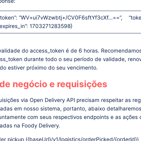
ponse:
token”: “WV+ui7vWzwbtj+/CV0F6sftYf3cXf…==”, “toke
expires_in”: 1703271283598}
validade do access_token é de 6 horas. Recomendamo
cess_token durante todo o seu período de validade, ren
o estiver próximo do seu vencimento.
de negócio e requisições
isições via Open Delivery API precisam respeitar as reg
cadas em nosso sistema, portanto, abaixo detalharemo
juntamente com seus respectivos endpoints e as ações 
adas na Foody Delivery.
er pickup ({baseUrl}/v1/logistics/orderPicked/{orderId})