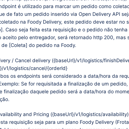
ndpoint é utilizado para marcar um pedido como coleta
ue de fato um pedido inserido via Open Delivery API se
oletado na Foody Delivery, este pedido deve estar no s
o]. Caso seja feita esta requisição e o pedido não tenha
o aceito pelo entregador, será retornado http 200, mas 
 de [Coleta] do pedido na Foody.
ivery / Cancel delivery ({baseUrl}/v1/logistics/finishDeliv
}/v1/logistics/cancel/{orderId}
os os endpoints será considerado a data/hora da requ
Exemplo: Se for requisitada a finalização de um pedido,
e finalização daquele pedido será a data/hora do mom
ição.
vailability and Pricing ({baseUrl}/v1/logistics/availability)
sta requisição seja para um plano Foody Delivery (Frota 