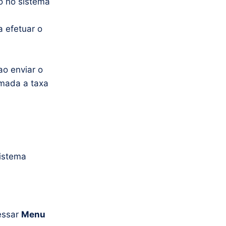
o no sistema
 efetuar o
ao enviar o
omada a taxa
istema
essar
Menu