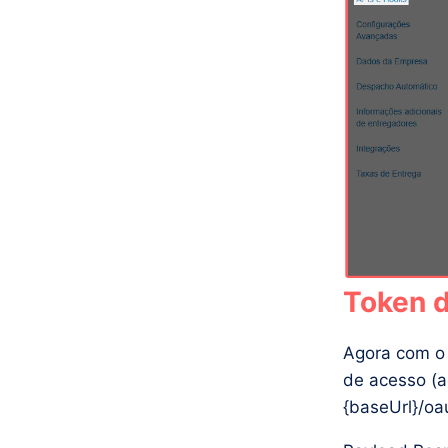
Token d
Agora com 
de acesso (a
{baseUrl}/oa