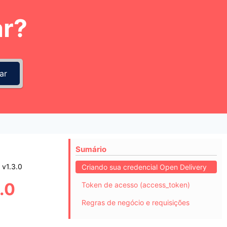
r?
ar
Sumário
 v1.3.0
Criando sua credencial Open Delivery
.0
Token de acesso (access_token)
Regras de negócio e requisições