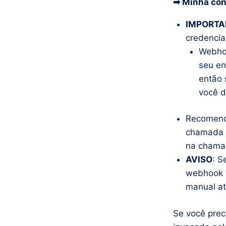
➡ Minha cont
IMPORTA
credencia
Webhoo
seu en
então 
você d
Recomend
chamada d
na chama
AVISO
: S
webhook s
manual at
Se você prec