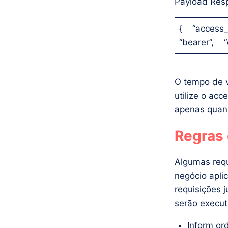
Payload Res
{ “access_
“bearer”, “
O tempo de 
utilize o ac
apenas quand
Regras 
Algumas requ
negócio apli
requisições 
serão execut
Inform ord