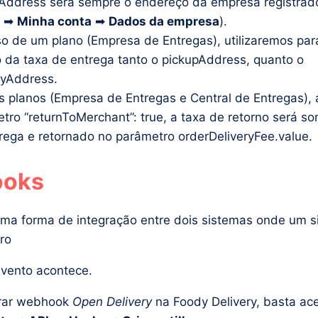
Address será sempre o endereço da empresa registrad
➡
Minha conta
➡
Dados da empresa
).
o de um plano (Empresa de Entregas), utilizaremos para
o da taxa de entrega tanto o pickupAddress, quanto o
ryAddress.
s planos (Empresa de Entregas e Central de Entregas), 
tro “returnToMerchant”: true, a taxa de retorno será s
rega e retornado no parâmetro orderDeliveryFee.value.
oks
a forma de integração entre dois sistemas onde um s
tro
vento acontece.
urar webhook
Open Delivery
na Foody Delivery, basta ac