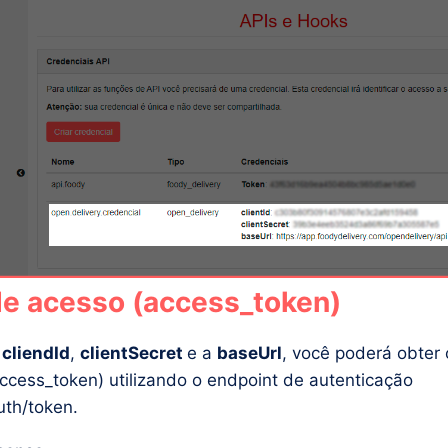
e acesso (access_token)
o
cliendId
,
clientSecret
e a
baseUrl
, você poderá obter 
ccess_token) utilizando o endpoint de autenticação
uth/token.