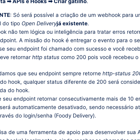
a ➡ APIs e Hooks ➡ Criar gatilho
.
NTE
: Só será possível a criação de um webhook para 
l do tipo
Open Delivery
já existente
.
k não tem lógica ou inteligência para tratar erros reto
dpoint. A missão do hook é entregar o evento para o se
se seu endpoint foi chamado com sucesso e você receb
eve retornar
http status
como 200 pois você recebeu o 
amos que seu endpoint sempre retorne
http-status 2
o hook, qualquer status diferente de 200 será consid
da do hook.
e seu endpoint retornar consecutivamente mais de 10 er
erá automaticamente desativado, sendo necessário at
ravés do login/senha (Foody Delivery).
isa de uma ferramenta de apoio para desenvolver sua 