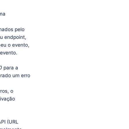
uma
rnados pelo
u endpoint,
eu o evento,
evento.
00
para a
erado um erro
ros, o
ivação
API (URL