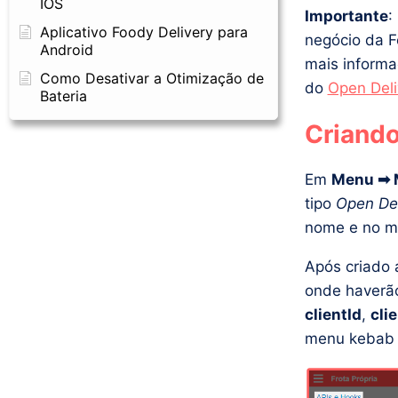
IOS
Importante
:
Aplicativo Foody Delivery para
negócio da F
Android
mais informa
Como Desativar a Otimização de
do
Open Deli
Bateria
Criando
Em
Menu ➡ M
tipo
Open Del
nome e no m
Após criado 
onde haverão
clientId
,
cli
menu kebab 