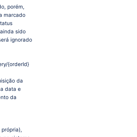
do, porém,
ja marcado
tatus
 ainda sido
será ignorado
ery/{orderId}
isição da
 a data e
ento da
própria),