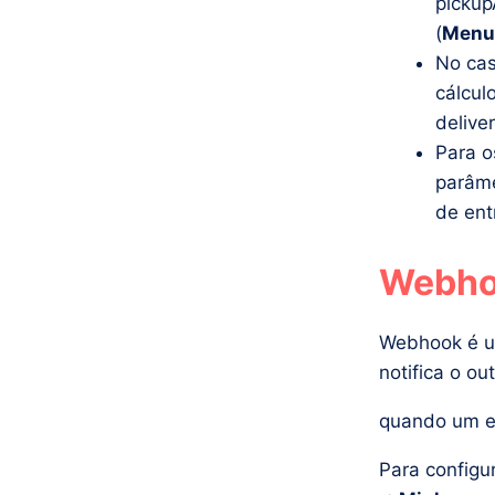
pickup
(
Menu
No cas
cálcul
delive
Para o
parâme
de ent
Webho
Webhook é um
notifica o ou
quando um e
Para config