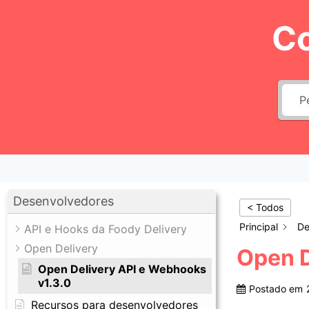
Pular
C
para
o
Conteúdo
Desenvolvedores
< Todos
Principal
De
API e Hooks da Foody Delivery
Open Delivery
Open D
Open Delivery API e Webhooks
v1.3.0
Postado em
Recursos para desenvolvedores