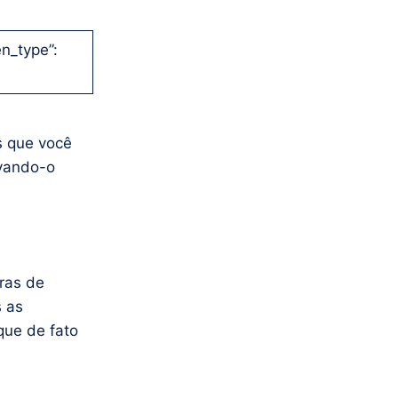
n_type”:
s que você
ovando-o
ras de
s as
que de fato