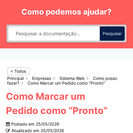
Pular
Como podemos ajudar?
para
o
Conteúdo
Pesquisar
< Todos
Principal
Empresas
Sistema Web
Como posso
fazer?
Como Marcar um Pedido como "Pronto"
Como Marcar um
Pedido como “Pronto”
Postado em
25/05/2026
Atualizado em
25/05/2026