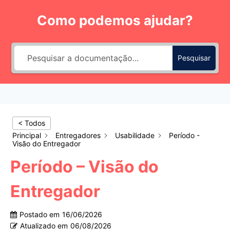
Pular
Como podemos ajudar?
para
o
Conteúdo
Pesquisar
< Todos
Principal
Entregadores
Usabilidade
Período -
Visão do Entregador
Período – Visão do
Entregador
Postado em
16/06/2026
Atualizado em
06/08/2026