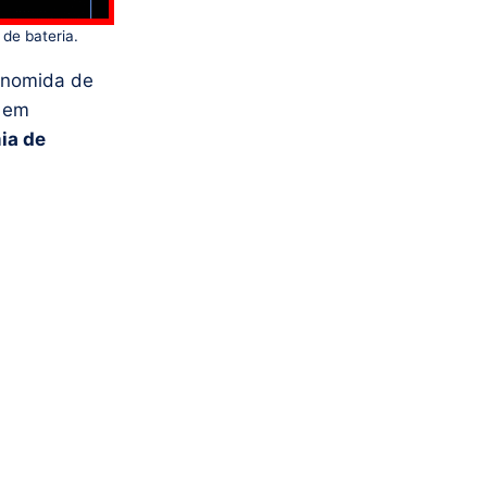
de bateria.
onomida de
a em
ia de