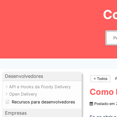
Pular
C
para
o
Conteúdo
Desenvolvedores
< Todos
P
API e Hooks da Foody Delivery
Como D
Open Delivery
Recursos para desenvolvedores
Postado em
Empresas