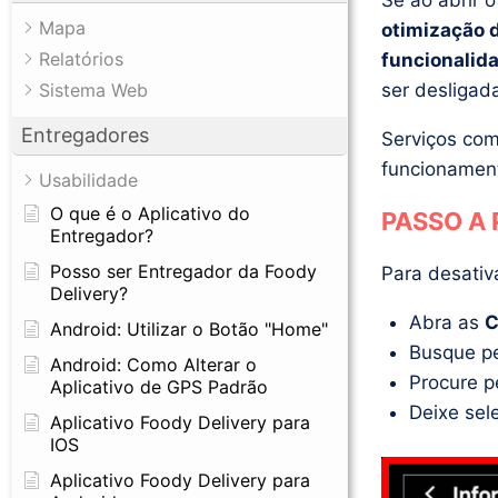
Se ao abrir 
Mapa
otimização d
Relatórios
funcionalid
Sistema Web
ser desligad
Entregadores
Serviços com
funcionament
Usabilidade
O que é o Aplicativo do
PASSO A 
Entregador?
Posso ser Entregador da Foody
Para desativa
Delivery?
Abra as
C
Android: Utilizar o Botão "Home"
Busque p
Android: Como Alterar o
Procure p
Aplicativo de GPS Padrão
Deixe sel
Aplicativo Foody Delivery para
IOS
Aplicativo Foody Delivery para