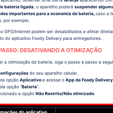
o aplicativo, observar uma barra
laranja
aparecendo com 
e bateria ligada
, o aparelho poderá
suspender algum
ades importantes para a economia de bateria,
caso a t
a, por exemplo.
o GPS/Internet podem ser desabilitados e afetar dire
o do aplicativo Foody Delivery para entregadores.
PASSO: DESATIVANDO A OTIMIZAÇÃO
r a otimização de bateria, siga o passo a passo a segui
onfigurações
do seu aparelho celular.
ela opção
Aplicativo
e acesse o
App da Foody Delivery
ela opção “
Bateria
“.
ecionado a opção
Não Restrito/Não otimizado
.