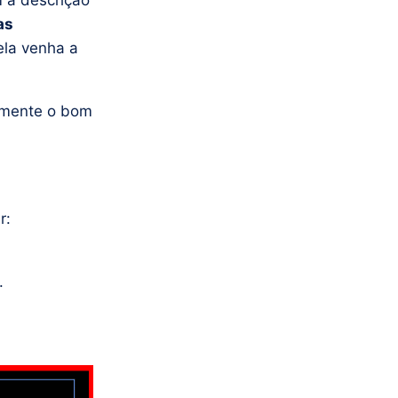
a descrição
as
ela venha a
tamente o bom
r:
.