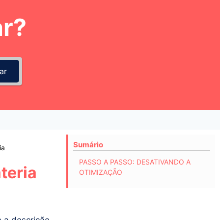
r?
ar
Sumário
ia
PASSO A PASSO: DESATIVANDO A
teria
OTIMIZAÇÃO