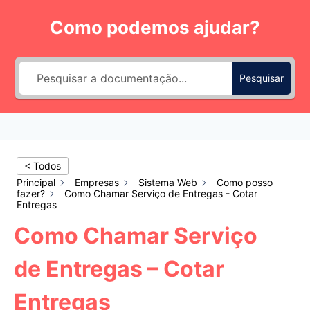
Pular
Como podemos ajudar?
para
o
Conteúdo
Pesquisar
< Todos
Principal
Empresas
Sistema Web
Como posso
fazer?
Como Chamar Serviço de Entregas - Cotar
Entregas
Como Chamar Serviço
de Entregas – Cotar
Entregas