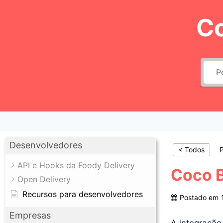
Pular
C
para
o
Conteúdo
Desenvolvedores
< Todos
P
API e Hooks da Foody Delivery
Coco 
Open Delivery
Recursos para desenvolvedores
Postado em
Empresas