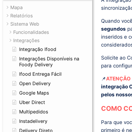
A integração
Mapa
sincronizaçã
Relatórios
Quando você
Sistema Web
segundos
pa
Funcionalidades
inseridos e 
Integrações
considerados
Integração Ifood
Solicite ao
Integrações Disponíveis na
Foody Delivery
para configu
Ifood Entrega Fácil
📌
ATENÇÃO
Open Delivery
integração 
Google Maps
pelos nossos
Uber Direct
COMO CO
Multipedidos
Instadelivery
Para que voc
primeiro é ne
Delivery Direto