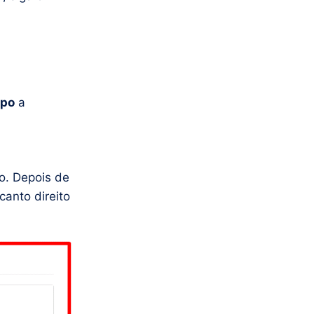
ipo
a
ão. Depois de
canto direito