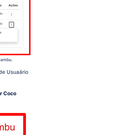
 Bambu.
de Usuaário
or Coco