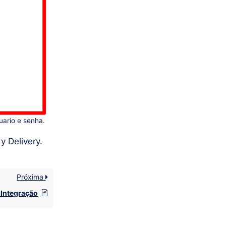
uario e senha.
y Delivery.
Próxima
 Integração