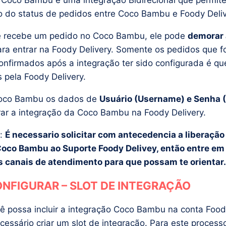
 Coco Bambu é uma integração Bidirecional que permite
o do status de pedidos entre Coco Bambu e Foody Deliv
 recebe um pedido no Coco Bambu, ele pode
demorar 
ra entrar na Foody Delivery. Somente os pedidos que 
confirmados após a integração ter sido configurada é qu
 pela Foody Delivery.
 Coco Bambu os dados de
Usuário (Username) e Senha 
rar a integração da Coco Bambu na Foody Delivery.
:
É necessario solicitar com antecedencia a liberação
Coco Bambu ao Suporte Foody Delivey, então entre em
 canais de atendimento para que possam te orientar.
NFIGURAR – SLOT DE INTEGRAÇÃO
ê possa incluir a integração Coco Bambu na conta Foody
cessário criar um slot de integração. Para este processo