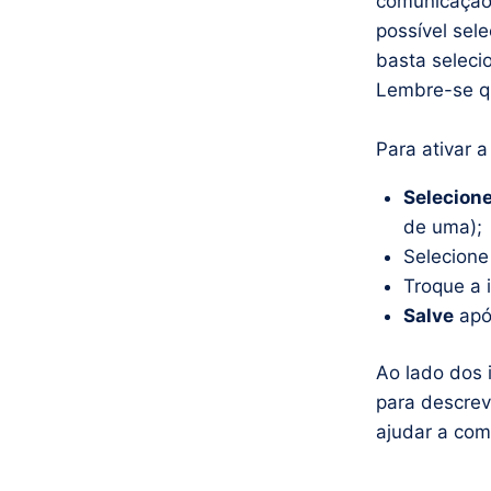
comunicação 
possível sel
basta seleci
Lembre-se qu
Para ativar a
Selecione
de uma);
Selecion
Troque a 
Salve
após
Ao lado dos i
para descrev
ajudar a com