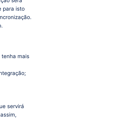
ação será
 para isto
incronização.
o.
 tenha mais
integração;
ue servirá
 assim,