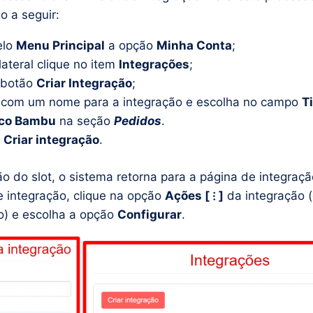
o a seguir:
elo
Menu Principal
a opção
Minha Conta
;
ateral clique no item
Integrações
;
 botão
Criar Integração
;
 com um nome para a integração e escolha no campo
T
co Bambu
na seção
Pedidos
.
m
Criar integração
.
ão do slot, o sistema retorna para a página de integraç
de integração, clique na opção
Ações [ ⁝ ]
da integração (
o) e escolha a opção
Configurar
.