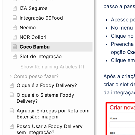
passo a pass
IZA Seguros
Integração 99Food
Acesse p
Neemo
No menu l
Clique no
NCR Colibri
Preencha
Coco Bambu
opção
Co
Slot de Integração
Clique e
Show Remaining Articles (1)
Após a criaç
Como posso fazer?
criar o slot 
O que é a Foody Delivery?
da integraçã
O que é o Sistema Foody
Delivery?
Agrupar Entregas por Rota com
Extensão: Imagem
Posso Usar a Foody Delivery
sem Integração?