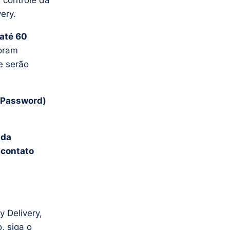
 controle da
ery.
até 60
foram
e serão
(Password)
 da
 contato
 Delivery,
, siga o