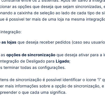
constante entre os 2 sistemas. Após ter salvo a integr
ecionar as opções que deseja que sejam sincronizadas, e
onando a caixinha de seleção ao lado de cada tipo de s
e é possivel ter mais de uma loja na mesma integraçã
 integração:
 as lojas
que deseja receber pedidos (caso seu usuario
e as
opções de sincronização
que deseja ativar para a 
integração de Desligado para
Ligado
;
 terminar todas as configurações.
tens de sincronização é possível identificar o icone “i” q
er mais informações sobre a opção de sincronização, e
preender o que cada uma significa.