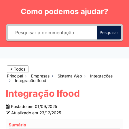
Pular
Como podemos ajudar?
para
o
Conteúdo
Pesquisar
< Todos
Principal
Empresas
Sistema Web
Integrações
Integração Ifood
Integração Ifood
Postado em
01/09/2025
Atualizado em
23/12/2025
Sumário