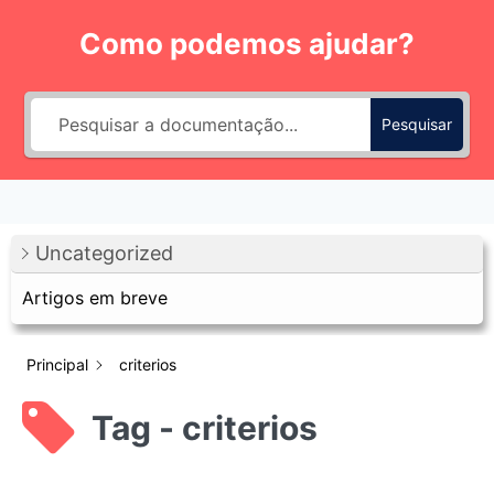
Pular
Como podemos ajudar?
para
o
Conteúdo
Pesquisar
Uncategorized
Artigos em breve
Principal
criterios
Tag - criterios