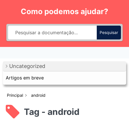
Pular
Como podemos ajudar?
para
o
Conteúdo
Pesquisar
Uncategorized
Artigos em breve
Principal
android
Tag - android