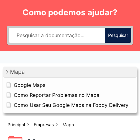
Pular
Como podemos ajudar?
para
o
Conteúdo
Pesquisar
Mapa
Google Maps
Como Reportar Problemas no Mapa
Como Usar Seu Google Maps na Foody Delivery
Principal
Empresas
Mapa